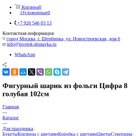
Корзина
0
Отложенные
0
+7 926 546 03 13
Контактная информация
город Москва, г. Щербинка, ул. Новостроевская, дом 6
info@tsvetok-dostavka.ru
WhatsApp
Фигурный шарик из фольги Цифра 8
голубая 102см
Главная
—
Каталог
—
Для праздника
Букеты
Корзины с цветами
Коробка с цветами
Цветы
Сувениры